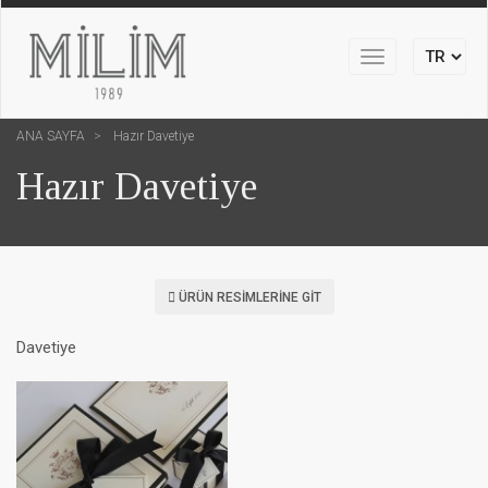
Toggle
navigation
ANA SAYFA
Hazır Davetiye
Hazır Davetiye
ÜRÜN RESIMLERINE GIT
Davetiye