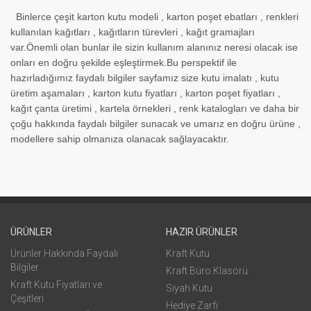
Binlerce çeşit karton kutu modeli , karton poşet ebatları , renkleri
kullanılan kağıtları , kağıtların türevleri , kağıt gramajları
var.Önemli olan bunlar ile sizin kullanım alanınız neresi olacak ise
onları en doğru şekilde eşleştirmek.Bu perspektif ile
hazırladığımız faydalı bilgiler sayfamız size kutu imalatı , kutu
üretim aşamaları , karton kutu fiyatları , karton poşet fiyatları ,
kağıt çanta üretimi , kartela örnekleri , renk katalogları ve daha bir
çoğu hakkında faydalı bilgiler sunacak ve umarız en doğru ürüne ,
modellere sahip olmanıza olanacak sağlayacaktır.
ÜRÜNLER
HAZIR ÜRÜNLER
Ürünler Hakkında Faydalı
Kraft Kutu
Bilgiler
Kraft Büro Klasörü
Kraft Kutu Fiyatları ve
Siyah Kutu
Çeşitleri
Hediye Zarfı