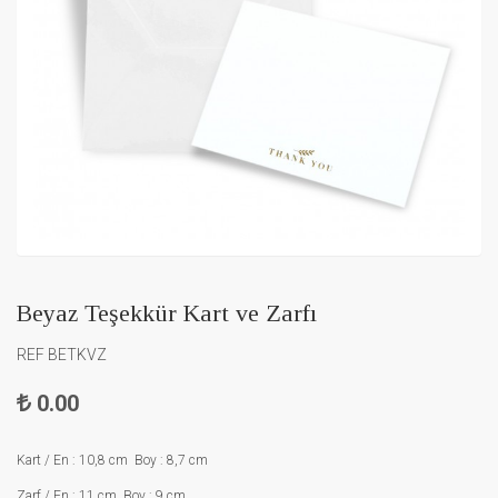
Beyaz Teşekkür Kart ve Zarfı
REF BETKVZ
0.00
Kart / En : 10,8 cm Boy : 8,7 cm
Zarf /
En : 11
cm Boy : 9
cm