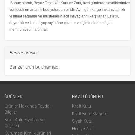
Sonuç olarak, Beyaz Teşekkür Kartı ve Zarfı, özel günlerde sevdiklerimize
verilecek en anlamlı hediyelerden biridir. Aynı gün kargo imkanıyla hızlı
teslimat sağlarlar ve müşterilerin acil ihtiyaçlarını karşılarlar. Estetik,
dayanıklı ve kaliteli yapısıyla öne çıkarlar ve işletmelerin müşteri
memnuniyetini artırırlar.
Benzer ürünler
Benzer ürün bulunamadı.
ÜRÜNLER
HAZIR ÜRÜNLER
Ürünler Hakkında Faydalı
Kraft Kutu
Bilgiler
Kraft Büro Klasörü
Kraft Kutu Fiyatları ve
Siyah Kutu
Çeşitleri
Hediye Zarfı
Kurumsal Kimlik Ürünleri