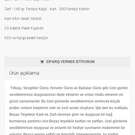
Zarf - 160 gr. Fantazi Kağıt Kart - 300 Fantazi Karton
Kart Altın Varak Yaldızlı
20 Adetlik Paket Fiyatıdır
KDV ve Kargo bedeli hariçtir.
SİPARİŞ VERMEK İSTİYORUM
Ürün açıklama
Yılbaşı, Sevgililer Günü, Anneler Günü ve Babalar Günü gibi özel günler,
sevdiklerimize duygularımızı ifade etmenin ve onları mutlu etmenin en
güzel zamanlarıdır. Bu özel günlerde sevdiklerimize verilecek küçük
jestler, onların kalplerini ısıtır ve özel anılar oluşturur. İşte tam bu noktada,
Beyaz Teşekkür Kartı ve Zarfı devreye girer ve duygusal bir bağ
kurmanıza yardımcı olur.Beyaz teşekkür kartları ve zarfları, özel günlerde
sevdiklerimize duygusal ve anlamlı bir hediye sunmanın mükemmel bir
yoludur. Beyaz rengin saflığı ve temizliği simgelemesiyle, bu kartlar