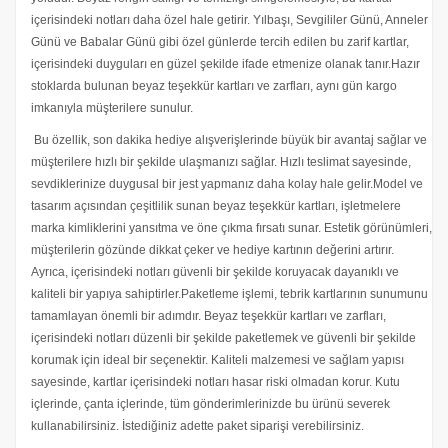
içerisindeki notları daha özel hale getirir. Yılbaşı, Sevgililer Günü, Anneler
Günü ve Babalar Günü gibi özel günlerde tercih edilen bu zarif kartlar,
içerisindeki duyguları en güzel şekilde ifade etmenize olanak tanır.Hazır
stoklarda bulunan beyaz teşekkür kartları ve zarfları, aynı gün kargo
imkanıyla müşterilere sunulur.
Bu özellik, son dakika hediye alışverişlerinde büyük bir avantaj sağlar ve
müşterilere hızlı bir şekilde ulaşmanızı sağlar. Hızlı teslimat sayesinde,
sevdiklerinize duygusal bir jest yapmanız daha kolay hale gelir.Model ve
tasarım açısından çeşitlilik sunan beyaz teşekkür kartları, işletmelere
marka kimliklerini yansıtma ve öne çıkma fırsatı sunar. Estetik görünümleri,
müşterilerin gözünde dikkat çeker ve hediye kartının değerini artırır.
Ayrıca, içerisindeki notları güvenli bir şekilde koruyacak dayanıklı ve
kaliteli bir yapıya sahiptirler.Paketleme işlemi, tebrik kartlarının sunumunu
tamamlayan önemli bir adımdır. Beyaz teşekkür kartları ve zarfları,
içerisindeki notları düzenli bir şekilde paketlemek ve güvenli bir şekilde
korumak için ideal bir seçenektir. Kaliteli malzemesi ve sağlam yapısı
sayesinde, kartlar içerisindeki notları hasar riski olmadan korur. Kutu
içlerinde, çanta içlerinde, tüm gönderimlerinizde bu ürünü severek
kullanabilirsiniz. İstediğiniz adette paket siparişi verebilirsiniz.