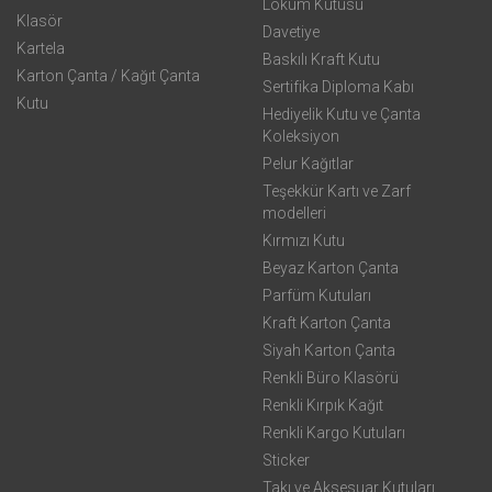
Lokum Kutusu
Klasör
Davetiye
Kartela
Baskılı Kraft Kutu
Karton Çanta / Kağıt Çanta
Sertifika Diploma Kabı
Kutu
Hediyelik Kutu ve Çanta
Koleksiyon
Pelur Kağıtlar
Teşekkür Kartı ve Zarf
modelleri
Kırmızı Kutu
Beyaz Karton Çanta
Parfüm Kutuları
Kraft Karton Çanta
Siyah Karton Çanta
Renkli Büro Klasörü
Renkli Kırpık Kağıt
Renkli Kargo Kutuları
Sticker
Takı ve Aksesuar Kutuları