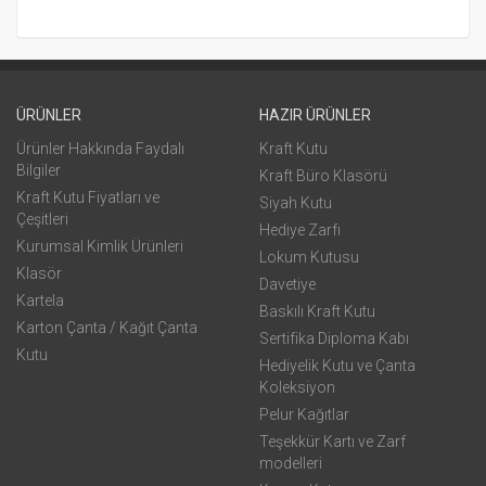
ÜRÜNLER
HAZIR ÜRÜNLER
Ürünler Hakkında Faydalı
Kraft Kutu
Bilgiler
Kraft Büro Klasörü
Kraft Kutu Fiyatları ve
Siyah Kutu
Çeşitleri
Hediye Zarfı
Kurumsal Kimlik Ürünleri
Lokum Kutusu
Klasör
Davetiye
Kartela
Baskılı Kraft Kutu
Karton Çanta / Kağıt Çanta
Sertifika Diploma Kabı
Kutu
Hediyelik Kutu ve Çanta
Koleksiyon
Pelur Kağıtlar
Teşekkür Kartı ve Zarf
modelleri