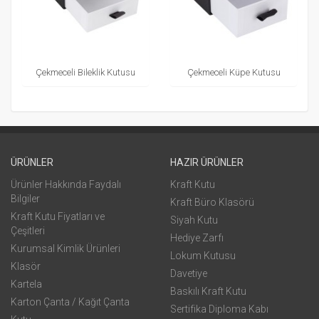
Çekmeceli Bileklik Kutusu
Çekmeceli Küpe Kutusu
ÜRÜNLER
HAZIR ÜRÜNLER
Ürünler Hakkında Faydalı
Kraft Kutu
Bilgiler
Kraft Büro Klasörü
Kraft Kutu Fiyatları ve
Siyah Kutu
Çeşitleri
Hediye Zarfı
Kurumsal Kimlik Ürünleri
Lokum Kutusu
Klasör
Davetiye
Kartela
Baskılı Kraft Kutu
Karton Çanta / Kağıt Çanta
Sertifika Diploma Kabı