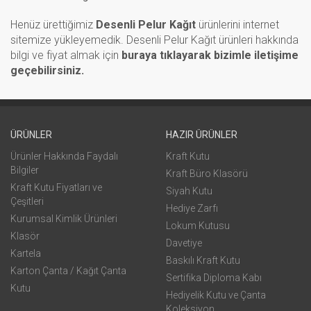
Henüz ürettiğimiz
Desenli Pelur Kağıt
ürünlerini internet
sitemize yükleyemedik. Desenli Pelur Kağıt ürünleri hakkında
bilgi ve fiyat almak için
buraya tıklayarak bizimle iletişime
geçebilirsiniz.
ÜRÜNLER
HAZIR ÜRÜNLER
Ürünler Hakkında Faydalı
Kraft Kutu
Bilgiler
Kraft Büro Klasörü
Kraft Kutu Fiyatları ve
Siyah Kutu
Çeşitleri
Hediye Zarfı
Kurumsal Kimlik Ürünleri
Lokum Kutusu
Klasör
Davetiye
Kartela
Baskılı Kraft Kutu
Karton Çanta / Kağıt Çanta
Sertifika Diploma Kabı
Kutu
Hediyelik Kutu ve Çanta
Koleksiyon